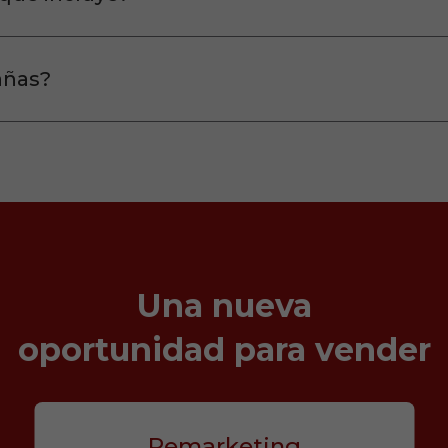
añas?
Una nueva
Necesarias
oportunidad para vender
Estas
cookies no
son
opcionales.
Remarketing
Son