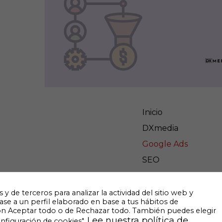
intereses y
comportamiento
mientras visitas
nuestro sitio,
aumentas la
posibilidad de
ver contenido y
ofertas
personalizados.
Inicio
DXmedia
Google Ads
SEO
Blog
Contacto
de terceros para analizar la actividad del sitio web y
ase a un perfil elaborado en base a tus hábitos de
ón Aceptar todo o de Rechazar todo. También puedes elegir
Lee nuestra política de
onfiguración de cookies".