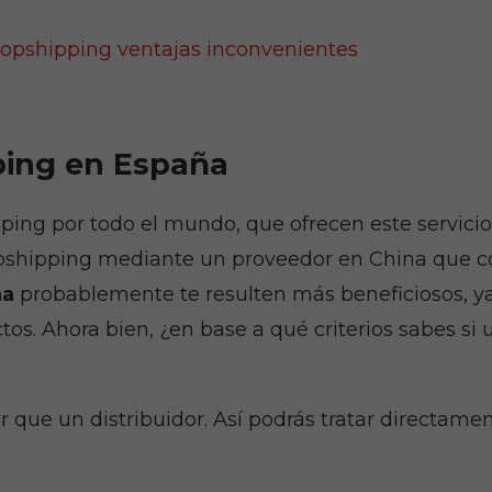
y estructura
de la web, en
base a cómo
se usa la
web.
ping en España
Marketing
Al compartir tus
ing por todo el mundo, que ofrecen este servici
intereses y
comportamiento
ropshipping mediante un proveedor en China que 
mientras visitas
ña
probablemente te resulten más beneficiosos, ya 
nuestro sitio,
aumentas la
tos. Ahora bien, ¿en base a qué criterios sabes s
posibilidad de
ver contenido y
ofertas
 que un distribuidor. Así podrás tratar directamen
personalizados.