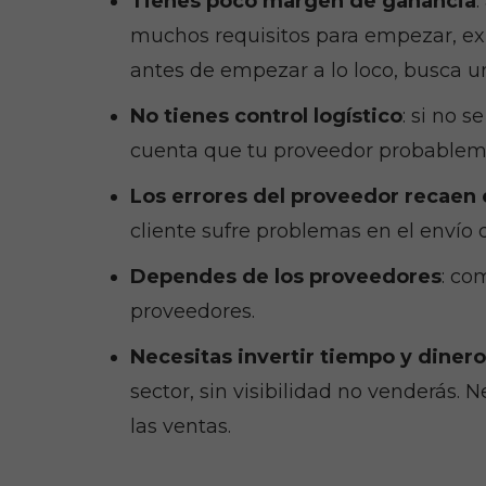
Tienes poco margen de ganancia
:
muchos requisitos para empezar, exi
antes de empezar a lo loco, busca 
No tienes control logístico
: si no s
cuenta que tu proveedor probablemen
Los errores del proveedor recaen 
cliente sufre problemas en el envío 
Dependes de los proveedores
: co
proveedores.
Necesitas invertir tiempo y diner
sector, sin visibilidad no venderás. 
las ventas.