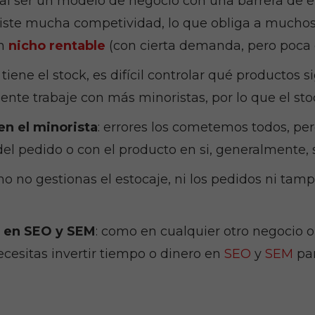
 al ser un modelo de negocio con una barrera de en
ste mucha competividad, lo que obliga a muchos 
un
nicho rentable
(con cierta demanda, pero poca
Necesarias
Estas
e tiene el stock, es difícil controlar qué productos
cookies no
te trabaje con más minoristas, por lo que el sto
son
opcionales.
en el minorista
: errores los cometemos todos, pero
Son
necesarias
del pedido o con el producto en si, generalmente, s
para que
funcione la
mo no gestionas el estocaje, ni los pedidos ni tam
web.
o en SEO y SEM
: como en cualquier otro negocio o
Estadísticas
Necesitas invertir tiempo o dinero en
SEO
y
SEM
par
Para que
podamos
mejorar la
funcionalidad