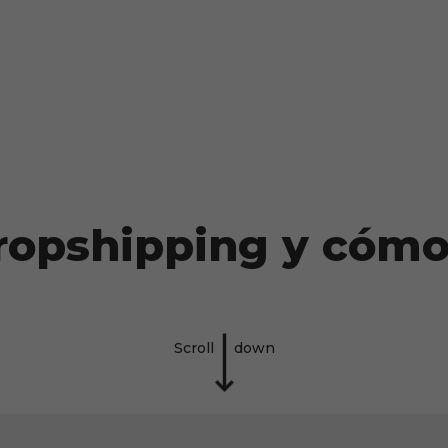
ropshipping y cómo
Scroll
down